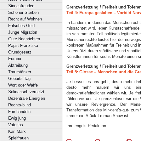
Sinnesfreuden
Grenzverletzung / Freiheit und Toleran
Schöner Sterben
Teil 4: Europa gestalten – Vorbild No
Recht auf Wohnen
In Ländern, in denen das Menschenrecht 
Falsches Geld
missachtet wird, leben Kunstschaffende 
Junge Migration
im schlimmsten Fall politisch legitimier
Gute Nachrichten
Menschenrechte leistet hier der norwegis
konkreten Maßnahmen für Freiheit und inte
Papst Franziska
Unterstützt durch städtische und staatl
Grundgesetz
Künstler:innen für sechs Monate einen s
Europa
Abtreibung
Grenzverletzung / Freiheit und Toleran
Traumtänzer
Teil 5: Glosse – Menschen und die G
Geburts-Tag
Je besser es uns geht, desto mehr drehe
Wort oder Waffe
desto mehr mauern wir uns ein.
Solidarisch vernetzt
demokratiefeindlicher wählen wir. Je fre
Dezentrale Energien
fühlen wir uns. Je grenzenloser wir die
wir unsere Reviergrenze. Der Mens
Rechts-blind
Transformation des Mir-geht’s-gut- zum
Fair handeln
immer ein Stück Truman Show ist.
Ewig jung
Vaterlos
Ihre engels-Redaktion
Karl Marx
Spielfrauen