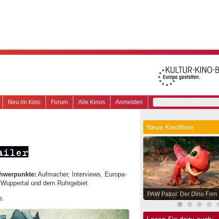
Neu im Kino
Forum
Alle Kinos
Anmelden
Neue Kinofilme
hwerpunkte:
Aufmacher, Interviews, Europa-
, Wuppertal und dem Ruhrgebiet
PAW Patrol: Der Dino-Film
s.
Lesen Sie dazu auch: