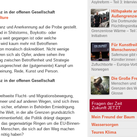
Asylreform – Teil 3: Intervi
Hilfspakete 
z in der offenen Gesellschaft
Außengrenze
lture
Die Dortmunde
Flüchtlingsiniti
anz und Anerkennung auf die Probe gestellt.
Grenzenlose Wärme – Teil 
nd in Shitstorms, Boykotts- oder
Initiativen
zu weit gegangen ist oder welche
 wird kaum mehr mit Betroffenen
Für Kunstfrei
on moralisch diskreditiert. Nicht wenige
Menschenrec
n sich als Opfer, andere sehen ihre
Safemuse gibt 
Künstler:innen 
ng zwischen Betroffenheit und Strategie
Zufluchtsorte – Europa-Vorb
ausgerechnet der (gutgemeinte) Kampf um
Norwegen
 Meinung, Rede, Kunst und Person.
Die Große Fre
z in der offenen Gesellschaft
Menschen und 
Grenzen des W
Glosse
eltweite Flucht- und Migrationsbewegung,
meer und auf anderen Wegen, sind sich ihres
Fragen der Z
sicher, erfahren in Behörden Erniedrigung.
Zukunft JETZT
che Welt, in der alle Grenzen grundsätzlich
Mein Freund der Baum
imentierfeld, die Politik drängt dagegen
ie das gegenwärtige Ringen um die EU-Binnen-
Wassersorgen
d Menschen, die sich auf den Weg machen
Teures Klima
 nötig haben?