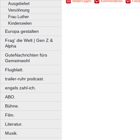
Weitersagen
Kommentieren
Feed
Ausgeliefert
Versöhnung
Frau Luther
Kinderseelen
Europa gestalten
Frag' die Welt | Gen Z &
Alpha
GuteNachrichten fürs
Gemeinwohl
Flugblatt.
trailer-ruhr podcast.
engels zahl-ich.
ABO.
Bühne.
Film.
Literatur.
Musik.