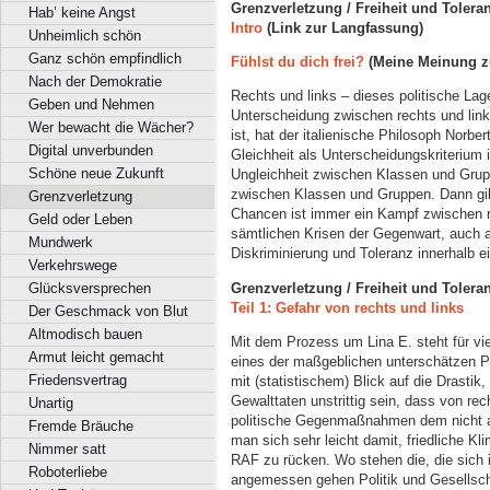
Grenzverletzung / Freiheit und Toleran
Hab’ keine Angst
Intro
(Link zur Langfassung)
Unheimlich schön
Ganz schön empfindlich
Fühlst du dich frei?
(Meine Meinung z
Nach der Demokratie
Rechts und links – dieses politische La
Geben und Nehmen
Unterscheidung zwischen rechts und lin
Wer bewacht die Wächer?
ist, hat der italienische Philosoph Norbe
Digital unverbunden
Gleichheit als Unterscheidungskriterium id
Schöne neue Zukunft
Ungleichheit zwischen Klassen und Gruppe
zwischen Klassen und Gruppen. Dann gil
Grenzverletzung
Chancen ist immer ein Kampf zwischen re
Geld oder Leben
sämtlichen Krisen der Gegenwart, auch a
Mundwerk
Diskriminierung und Toleranz innerhalb e
Verkehrswege
Grenzverletzung / Freiheit und Toleran
Glücksversprechen
Teil 1: Gefahr von rechts und links
Der Geschmack von Blut
Altmodisch bauen
Mit dem Prozess um Lina E. steht für vi
Armut leicht gemacht
eines der maßgeblichen unterschätzen Pr
Friedensvertrag
mit (statistischem) Blick auf die Drastik,
Gewalttaten unstrittig sein, dass von re
Unartig
politische Gegenmaßnahmen dem nicht a
Fremde Bräuche
man sich sehr leicht damit, friedliche K
Nimmer satt
RAF zu rücken. Wo stehen die, die sich i
Roboterliebe
angemessen gehen Politik und Gesellscha