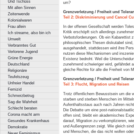
Und Tschüss
um?
Mit allen Sinnen
Grenzverletzung / Freiheit und Toleran
Zeitenwende
Teil 2: Diskriminierung und Cancel Cu
Kolonialwaren
Frau allein
In der offenen Gesellschaft werden Toler
Kritik erschöpft sich allerdings zunehme
Ich streame, also bin ich
Verbotsforderungen. Ob ein Kabarettist 
Umwelt
philosophischen Thesen diskutabel sind,
Verbranntes Gut
ausgehandelt, stattdessen wird ihre Pers
Verlorene Jugend
nutzen diese Mechanismen und inszeniere
Grüne Energie
Existenz bedroht. Weil die Unterscheidu
Deutschland
zunehmend schwieriger wird, gefährdet 
gleiche Rechte für alle die Freiheit von
Religionäre
Teufelszeug
Grenzverletzung / Freiheit und Toleran
Unfreier Handel
Teil 3: Flucht, Migration und Reisen
Femizid
Trotz öffentlichem Bewusstsein um die w
Schmerzbetrug
starben und sterben Menschen im Mittel
Sag die Wahrheit
Aufenthaltsstaus auch nach Jahren nicht 
Schlecht beraten
Die Debatte um eine post-nationalstaatli
Corona macht arm
offen sind, bleibt ein akademisches Exper
darauf, Migration zu verkomplizieren, w
Gesundes Krankenhaus
und Außengrenzen zeigt. Wie gleich sin
Demokratie
und Menschen, die das nicht wollen oder
Neuer Feminismus