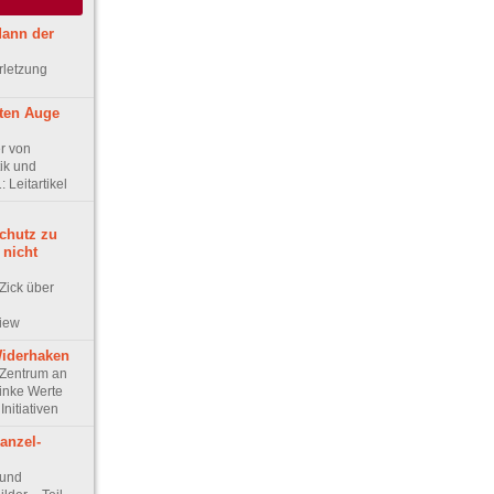
 dann der
rletzung
ten Auge
r von
ik und
 Leitartikel
chutz zu
 nicht
Zick über
view
Widerhaken
Zentrum an
linke Werte
Initiativen
anzel-
 und