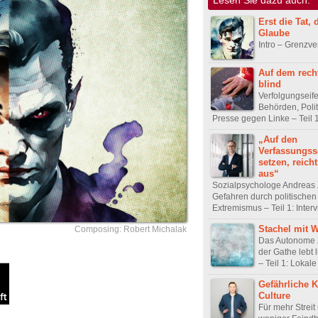
Erst die Tat,
Glaube
Intro – Grenzve
Auf dem rech
blind
Verfolgungseife
Behörden, Polit
Presse gegen Linke – Teil 1:
„Auf den
Verfassungss
setzen, reicht
aus“
Sozialpsychologe Andreas 
Gefahren durch politischen
Extremismus – Teil 1: Inter
Stachel mit 
Composing: Robert Michalak
Das Autonome 
der Gathe lebt 
– Teil 1: Lokale 
Gefährliche K
Culture
Für mehr Streit