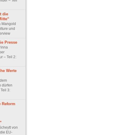
lder – Teil
t die
Mitte“
ma Mangold
lture und
terview
ie Presse
rinna
ber
 – Teil 2:
he Werte
 dem
 dürfen
Teil 3:
e Reform
“
Scheytt von
 die EU-