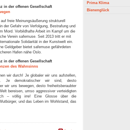
Prima Klima
z in der offenen Gesellschaft
Bienenglück
rwegen
auf freie Meinungsäußerung strukturell
in der Gefahr von Verfolgung, Bestrafung und
tem Mord. Vorbildhafte Arbeit im Kampf um die
che Verein safemuse. Seit 2013 tritt er mit
rnationale Solidarität in der Kunstwelt ein.
iche Geldgeber bietet safemuse gefährdeten
icheren Hafen nähe Oslo.
z in der offenen Gesellschaft
renzen des Wahnsinns
n wir durch! Je globaler wir uns aufstellen,
 Je demokratischer wir sind, desto
ier wir uns bewegen, desto freiheitsberaubter
 Welt bereisen, umso aggressiver verteidigten
ch – völlig irre! Eine Glosse über die
 Wutbürger, und das Leben im Wohlstand, das