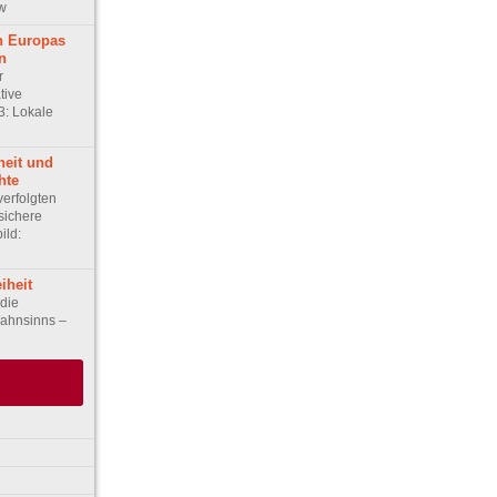
ew
an Europas
n
r
ative
3: Lokale
heit und
hte
verfolgten
sichere
ild:
iheit
die
ahnsinns –
eit