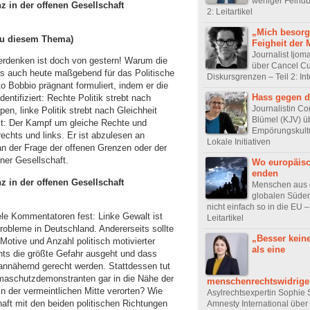
weniger Feindbi
z in der offenen Gesellschaft
2: Leitartikel
„Mich besorg
u diesem Thema)
Feigheit der 
Journalist Ijo
gerdenken ist doch von gestern! Warum die
über Cancel Cu
ks auch heute maßgebend für das Politische
Diskursgrenzen – Teil 2: In
rto Bobbio prägnant formuliert, indem er die
Hass gegen d
entifiziert: Rechte Politik strebt nach
Journalistin Co
n, linke Politik strebt nach Gleichheit
Blümel (KJV) ü
t: Der Kampf um gleiche Rechte und
Empörungskultur
chts und links. Er ist abzulesen an
Lokale Initiativen
n der Frage der offenen Grenzen oder der
iner Gesellschaft.
Wo europäisc
enden
z in der offenen Gesellschaft
Menschen aus
globalen Süden
nicht einfach so in die EU – 
ele Kommentatoren fest: Linke Gewalt ist
Leitartikel
obleme in Deutschland. Andererseits sollte
„Besser kein
 Motive und Anzahl politisch motivierter
als eine
chts die größte Gefahr ausgeht und dass
nnähernd gerecht werden. Stattdessen tut
limaschutzdemonstranten gar in die Nähe der
menschenrechtswidrige
n der vermeintlichen Mitte verorten? Wie
Asylrechtsexpertin Sophie 
ft mit den beiden politischen Richtungen
Amnesty International über