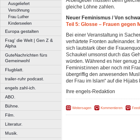
Arbeitgeber müssen beim gleiche
Ausgeliefert
gleiche Löhne zahlen.
Versöhnung
Frau Luther
Neuer Feminismus / Von schwa
Kinderseelen
Teil 5: Glosse – Frauen gegen
Europa gestalten
Bei einer Veranstaltung in Sache
Frag' die Welt | Gen Z &
verhärtete Fronten aufeinander. 
Alpha
sich lautstark über die Frauenquo
Schaukel umsonst durch das Geha
GuteNachrichten fürs
würden. Während es hier genug z
Gemeinwohl
Feminist:innen aber noch mit Fra
Flugblatt.
übergriffig den anwesenden Musl
trailer-ruhr podcast.
der Frau im Islam“ auf die Hija
engels zahl-ich.
Ihre engels-Redaktion
ABO.
Bühne.
Weitersagen
Kommentieren
Feed
Film.
Literatur.
Musik.