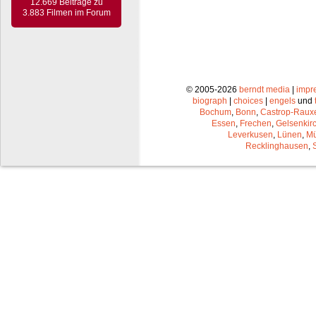
12.669 Beiträge zu
3.883 Filmen im Forum
© 2005-2026
berndt media
|
impr
biograph
|
choices
|
engels
und
Bochum
,
Bonn
,
Castrop-Raux
Essen
,
Frechen
,
Gelsenkir
Leverkusen
,
Lünen
,
Mü
Recklinghausen
,