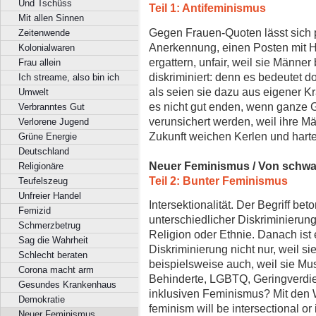
Und Tschüss
Teil 1: Antifeminismus
Mit allen Sinnen
Gegen Frauen-Quoten lässt sich p
Zeitenwende
Anerkennung, einen Posten mit Hi
Kolonialwaren
ergattern, unfair, weil sie Männer
Frau allein
diskriminiert: denn es bedeutet d
Ich streame, also bin ich
als seien sie dazu aus eigener K
Umwelt
es nicht gut enden, wenn ganze
Verbranntes Gut
verunsichert werden, weil ihre Mä
Verlorene Jugend
Zukunft weichen Kerlen und har
Grüne Energie
Deutschland
Neuer Feminismus / Von schwa
Religionäre
Teil 2: Bunter Feminismus
Teufelszeug
Unfreier Handel
Intersektionalität. Der Begriff be
Femizid
unterschiedlicher Diskriminierung
Schmerzbetrug
Religion oder Ethnie. Danach ist e
Sag die Wahrheit
Diskriminierung nicht nur, weil si
Schlecht beraten
beispielsweise auch, weil sie Mus
Corona macht arm
Behinderte, LGBTQ, Geringverdie
Gesundes Krankenhaus
inklusiven Feminismus? Mit den 
Demokratie
feminism will be intersectional or it
Neuer Feminismus