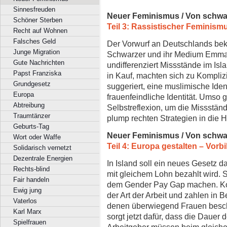
Sinnesfreuden
Neuer Feminismus / Von schwa
Schöner Sterben
Teil 3: Rassistischer Feminism
Recht auf Wohnen
Falsches Geld
Der Vorwurf an Deutschlands beka
Junge Migration
Schwarzer und ihr Medium Emma:
Gute Nachrichten
undifferenziert Missstände im Isl
Papst Franziska
in Kauf, machten sich zu Kompliz
Grundgesetz
suggeriert, eine muslimische Iden
Europa
frauenfeindliche Identität. Umso g
Abtreibung
Selbstreflexion, um die Missstän
Traumtänzer
plump rechten Strategien in die H
Geburts-Tag
Neuer Feminismus / Von schwa
Wort oder Waffe
Teil 4: Europa gestalten
–
Vorbi
Solidarisch vernetzt
Dezentrale Energien
In Island soll ein neues Gesetz d
Rechts-blind
mit gleichem Lohn bezahlt wird. S
Fair handeln
dem Gender Pay Gap machen. Kon
Ewig jung
der Art der Arbeit und zahlen in 
Vaterlos
denen überwiegend Frauen beschä
Karl Marx
sorgt jetzt dafür, dass die Dauer 
Spielfrauen