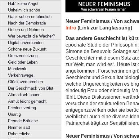
Hab’ keine Angst
Unheimlich schön
Ganz schön empfindlich
Neuer Feminismus / Von schwa
Nach der Demokratie
Intro
(Link zur Langfassung)
Geben und Nehmen
Wer bewacht die Wächer?
Das andere Geschlecht ist kürz
Digital unverbunden
epochale Studie der Philosophin, 
Schöne neue Zukunft
Simone de Beauvoir. Solange sch
Grenzverletzung
Geschlechter mit diesem Satz au
Geld oder Leben
zur Welt, man wird es“. Heute ist
Mundwerk
angekommen. Forscher:innen grüb
Verkehrswege
Geschlecht und Sexualität biolog
Glücksversprechen
welche Ungerechtigkeiten es birgt
Der Geschmack von Blut
eindeutig Frau oder eindeutig Ma
Altmodisch bauen
fühlt. Diese Diskussionen veränd
Armut leicht gemacht
versuchen der strukturellen Bena
Friedensvertrag
entgegenzuwirken oder sie berüc
Unartig
weiblicher auch eine diverse Iden
Fremde Bräuche
Patriarchat trägt zur Sensibilisier
Nimmer satt
Roboterliebe
Neuer Feminismus / Von schwa