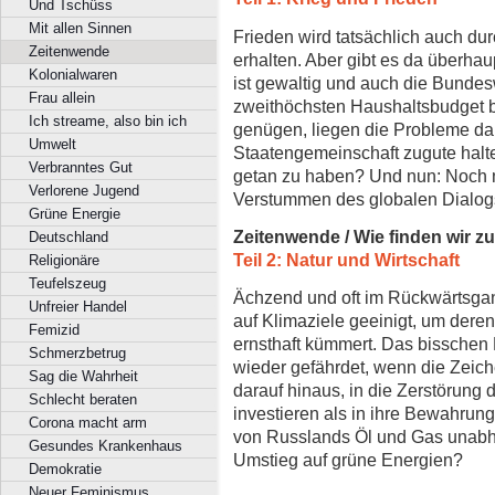
Und Tschüss
Mit allen Sinnen
Frieden wird tatsächlich auch du
Zeitenwende
erhalten. Aber gibt es da überhaup
Kolonialwaren
ist gewaltig und auch die Bundes
Frau allein
zweithöchsten Haushaltsbudget 
Ich streame, also bin ich
genügen, liegen die Probleme da
Umwelt
Staatengemeinschaft zugute halte
Verbranntes Gut
getan zu haben? Und nun: Noch 
Verlorene Jugend
Verstummen des globalen Dialo
Grüne Energie
Zeitenwende / Wie finden wir z
Deutschland
Teil 2: Natur und Wirtschaft
Religionäre
Teufelszeug
Ächzend und oft im Rückwärtsgan
Unfreier Handel
auf Klimaziele geeinigt, um deren
Femizid
ernsthaft kümmert. Das bisschen 
Schmerzbetrug
wieder gefährdet, wenn die Zeich
Sag die Wahrheit
darauf hinaus, in die Zerstörung 
Schlecht beraten
investieren als in ihre Bewahrun
Corona macht arm
von Russlands Öl und Gas unabh
Gesundes Krankenhaus
Umstieg auf grüne Energien?
Demokratie
Neuer Feminismus