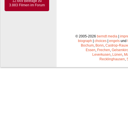
12.669 Beiträge zu
3.883 Filmen im Forum
© 2005-2026
berndt media
|
impr
biograph
|
choices
|
engels
und
Bochum
,
Bonn
,
Castrop-Raux
Essen
,
Frechen
,
Gelsenkir
Leverkusen
,
Lünen
,
Mü
Recklinghausen
,