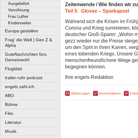
Ausgeliefert
Zeitenwende / Wie finden wir z
Versöhnung
Teil 5: Glosse – Sparkapsel
Frau Luther
Während sich die Krisen im Früh
Kinderseelen
Corona und Krieg summieren, kl
Europa gestalten
deutscher Groß-Sparer: „Wohin mi
Frag' die Welt | Gen Z &
gezz wieder nur die Preise steig
Alpha
um den Sprit in ihren Karren, ver
eines tobenden Kriegs. Unsere Gl
GuteNachrichten fürs
menschenfreundlichere Wege gebt
Gemeinwohl
begegnen können.
Flugblatt.
Ihre engels-Redaktion
trailer-ruhr podcast.
engels zahl-ich.
Weitersagen
Kommentieren
Feed
ABO.
Bühne.
Film.
Literatur.
Musik.