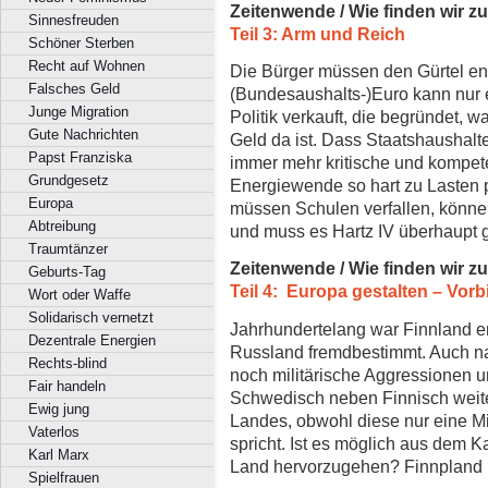
Zeitenwende / Wie finden wir z
Sinnesfreuden
Teil 3: Arm und Reich
Schöner Sterben
Recht auf Wohnen
Die Bürger müssen den Gürtel en
Falsches Geld
(Bundesaushalts-)Euro kann nur
Junge Migration
Politik verkauft, die begründet, w
Gute Nachrichten
Geld da ist. Dass Staatshaushalte
Papst Franziska
immer mehr kritische und kompet
Grundgesetz
Energiewende so hart zu Lasten 
Europa
müssen Schulen verfallen, können 
Abtreibung
und muss es Hartz IV überhaupt
Traumtänzer
Zeitenwende / Wie finden wir z
Geburts-Tag
Teil 4: Europa gestalten – Vorb
Wort oder Waffe
Solidarisch vernetzt
Jahrhundertelang war Finnland 
Dezentrale Energien
Russland fremdbestimmt. Auch na
Rechts-blind
noch militärische Aggressionen u
Fair handeln
Schwedisch neben Finnisch weiter
Ewig jung
Landes, obwohl diese nur eine M
Vaterlos
spricht. Ist es möglich aus dem 
Karl Marx
Land hervorzugehen? Finnpland pl
Spielfrauen