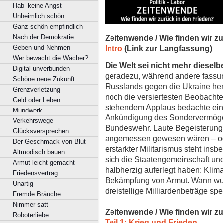
Hab’ keine Angst
Unheimlich schön
Ganz schön empfindlich
Nach der Demokratie
Zeitenwende / Wie finden wir z
Geben und Nehmen
Intro
(Link zur Langfassung)
Wer bewacht die Wächer?
Die Welt sei nicht mehr dieselb
Digital unverbunden
geradezu, während andere fassun
Schöne neue Zukunft
Russlands gegen die Ukraine herr
Grenzverletzung
noch die versiertesten Beobachte
Geld oder Leben
stehendem Applaus bedachte ein 
Mundwerk
Ankündigung des Sondervermögen
Verkehrswege
Bundeswehr. Laute Begeisterung
Glücksversprechen
angemessen gewesen wären – ode
Der Geschmack von Blut
erstarkter Militarismus steht ins
Altmodisch bauen
sich die Staatengemeinschaft und
Armut leicht gemacht
halbherzig auferlegt haben: Klim
Friedensvertrag
Bekämpfung von Armut. Wann wur
Unartig
dreistellige Milliardenbeträge spe
Fremde Bräuche
Nimmer satt
Zeitenwende / Wie finden wir z
Roboterliebe
Teil 1: Krieg und Frieden