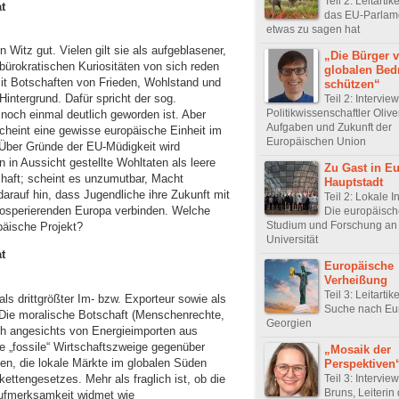
Teil 2: Leitarti
t
das EU-Parlam
etwas zu sagen hat
 Witz gut. Vielen gilt sie als aufgeblasener,
„Die Bürger 
 bürokratischen Kuriositäten von sich reden
globalen Be
it Botschaften von Frieden, Wohlstand und
schützen“
 Hintergrund. Dafür spricht der sog.
Teil 2: Intervie
Politikwissenschaftler Olive
noch einmal deutlich geworden ist. Aber
Aufgaben und Zukunft der
scheint eine gewisse europäische Einheit im
Europäischen Union
. Über Gründe der EU-Müdigkeit wird
n Aussicht gestellte Wohltaten als leere
Zu Gast in E
chaft; scheint es unzumutbar, Macht
Hauptstadt
arauf hin, dass Jugendliche ihre Zukunft mit
Teil 2: Lokale In
prosperierenden Europa verbinden. Welche
Die europäisch
Studium und Forschung an 
äische Projekt?
Universität
t
Europäische
Verheißung
Teil 3: Leitartik
ls drittgrößter Im- bzw. Exporteur sowie als
Suche nach Eu
 Die moralische Botschaft (Menschenrechte,
Georgien
uch angesichts von Energieimporten aus
e „fossile“ Wirtschaftszweige gegenüber
„Mosaik der
rten, die lokale Märkte im globalen Süden
Perspektiven
kettengesetzes. Mehr als fraglich ist, ob die
Teil 3: Intervie
Bruns, Leiterin
Aufmerksamkeit widmet wie