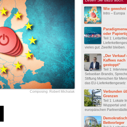
Wie gewohnt
Intro – Europa
Paradigmenw
oder Papierti
Teil 1: Leitarti
Lieferkettenge
vieles gut. Zweifel bleiben.
„Der Verkauf
Kaffees nach 
gestoppt“
Teil 1: Intervie
Sebastian Brandis, Spreche
Stiftung Menschen für Men
das EU-Lieferkettengesetz
Verbunden ü
Composing: Robert Michalak
Grenzen
Teil 1: Lokale In
Wuppertal und 
europäischen Partnerstädt
Demokratisch
Bettvorleger