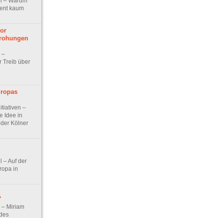
kel – Warum
ent kaum
vor
drohungen
w –
r Treib über
uropas
itiativen –
e Idee in
der Kölner
el – Auf der
ropa in
“
w – Miriam
 des