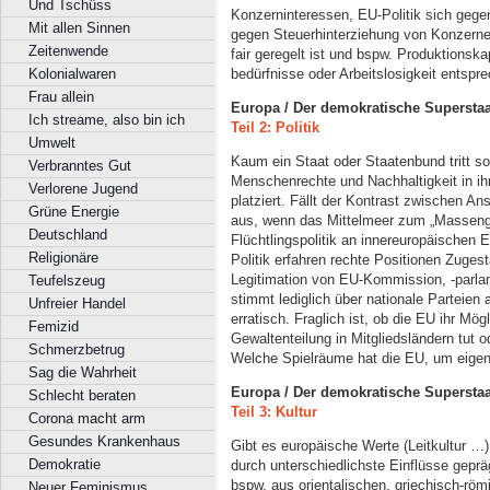
Und Tschüss
Konzerninteressen, EU-Politik sich gegen
Mit allen Sinnen
gegen Steuerhinterziehung von Konzern
Zeitenwende
fair geregelt ist und bspw. Produktionska
bedürfnisse oder Arbeitslosigkeit entspr
Kolonialwaren
Frau allein
Europa / Der demokratische Superstaa
Ich streame, also bin ich
Teil 2: Politik
Umwelt
Kaum ein Staat oder Staatenbund tritt so
Verbranntes Gut
Menschenrechte und Nachhaltigkeit in i
Verlorene Jugend
platziert. Fällt der Kontrast zwischen A
Grüne Energie
aus, wenn das Mittelmeer zum „Massengr
Deutschland
Flüchtlingspolitik an innereuropäischen 
Religionäre
Politik erfahren rechte Positionen Zuge
Legitimation von EU-Kommission, -parlam
Teufelszeug
stimmt lediglich über nationale Parteien 
Unfreier Handel
erratisch. Fraglich ist, ob die EU ihr M
Femizid
Gewaltenteilung in Mitgliedsländern tut 
Schmerzbetrug
Welche Spielräume hat die EU, um eige
Sag die Wahrheit
Europa / Der demokratische Superstaa
Schlecht beraten
Teil 3: Kultur
Corona macht arm
Gesundes Krankenhaus
Gibt es europäische Werte (Leitkultur …)
Demokratie
durch unterschiedlichste Einflüsse gepr
bspw. aus orientalischen, griechisch-rö
Neuer Feminismus