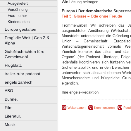
Win-Lösung beitragen.
Ausgeliefert
Versöhnung
Europa / Der demokratische Superstaa
Frau Luther
Teil 5: Glosse – Ode ohne Freude
Kinderseelen
Trommelwirbel! Wir schreiben das J
Europa gestalten
ausgerichteter Annäherung (Wirtschaf
Maastricht unterzeichnet: die Gründung
Frag' die Welt | Gen Z &
Union – Gemeinschaft: Europäisc
Alpha
Wirtschaftsgemeinschaft vormals We
GuteNachrichten fürs
Ziemlich komplex das alles, und das 
Gemeinwohl
Organe“ (der Podcast Übertage, Folg
jedenfalls koordinieren sich fünfzehn 
Flugblatt.
Sicherheitspolitik und in den Bereichen
unterwerfen sich allesamt ehernen Werte
trailer-ruhr podcast.
Menschenrechte und bürgerliche Grund
engels zahl-ich.
eigentlich.
ABO.
Ihre engels-Redaktion
Bühne.
Film.
Weitersagen
Kommentieren
Feed
Literatur.
Musik.