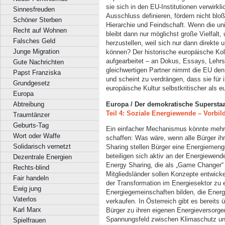
sie sich in den EU-Institutionen verwirkli
Sinnesfreuden
Ausschluss definieren, fördern nicht bl
Schöner Sterben
Hierarchie und Feindschaft. Wenn die uni
Recht auf Wohnen
bleibt dann nur möglichst große Vielfal
Falsches Geld
herzustellen, weil sich nur dann direkte
Junge Migration
können? Der historische europäische Kol
aufgearbeitet – an Dokus, Essays, Lehrst
Gute Nachrichten
gleichwertigen Partner nimmt die EU den
Papst Franziska
und scheint zu verdrängen, dass sie für ih
Grundgesetz
europäische Kultur selbstkritischer als e
Europa
Europa / Der demokratische Superstaa
Abtreibung
Teil 4: Soziale Energiewende – Vorbil
Traumtänzer
Geburts-Tag
Ein einfacher Mechanismus könnte mehr
Wort oder Waffe
schaffen: Was wäre, wenn alle Bürger ih
Solidarisch vernetzt
Sharing stellen Bürger eine Energiemen
beteiligen sich aktiv an der Energiewende.
Dezentrale Energien
Energy Sharing, die als „Game Changer“ f
Rechts-blind
Mitgliedsländer sollen Konzepte entwicke
Fair handeln
der Transformation im Energiesektor zu 
Ewig jung
Energiegemeinschaften bilden, die Energ
Vaterlos
verkaufen. In Österreich gibt es bereits
Karl Marx
Bürger zu ihren eigenen Energieversorg
Spannungsfeld zwischen Klimaschutz un
Spielfrauen