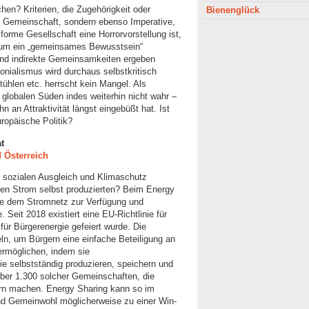
chen? Kriterien, die Zugehörigkeit oder
Bienenglück
oß Gemeinschaft, sondern ebenso Imperative,
forme Gesellschaft eine Horrorvorstellung ist,
t, um ein „gemeinsames Bewusstsein“
 und indirekte Gemeinsamkeiten ergeben
onialismus wird durchaus selbstkritisch
ühlen etc. herrscht kein Mangel. Als
 globalen Süden indes weiterhin nicht wahr –
n an Attraktivität längst eingebüßt hat. Ist
uropäische Politik?
t
d Österreich
 sozialen Ausgleich und Klimaschutz
ren Strom selbst produzierten? Beim Energy
ge dem Stromnetz zur Verfügung und
 Seit 2018 existiert eine EU-Richtlinie für
ür Bürgerenergie gefeiert wurde. Die
ln, um Bürgern eine einfache Beteiligung an
ermöglichen, indem sie
ie selbstständig produzieren, speichern und
 über 1.300 solcher Gemeinschaften, die
ern machen. Energy Sharing kann so im
d Gemeinwohl möglicherweise zu einer Win-