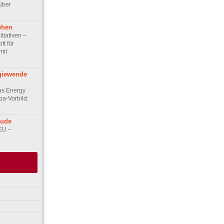
über
ehen
itiativen –
tt für
mit
giewende
as Energy
pa-Vorbild:
eude
EU –
eit