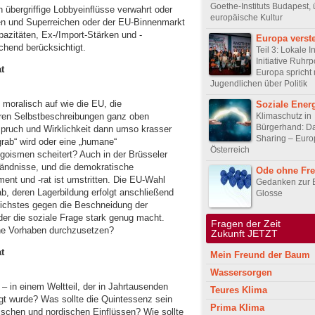
Goethe-Instituts Budapest, 
 übergriffige Lobbyeinflüsse verwahrt oder
europäische Kultur
en und Superreichen oder der EU-Binnenmarkt
pazitäten, Ex-/Import-Stärken und -
Europa verst
echend berücksichtigt.
Teil 3: Lokale In
Initiative Ruhrpo
t
Europa spricht 
Jugendlichen über Politik
 moralisch auf wie die EU, die
Soziale Ener
Klimaschutz in
hren Selbstbeschreibungen ganz oben
Bürgerhand: D
nspruch und Wirklichkeit dann umso krasser
Sharing – Euro
ab“ wird oder eine „humane“
Österreich
Egoismen scheitert? Auch in der Brüsseler
ständnisse, und die demokratische
Ode ohne Fr
ent und -rat ist umstritten. Die EU-Wahl
Gedanken zur 
ab, deren Lagerbildung erfolgt anschließend
Glosse
öglichstes gegen die Beschneidung der
oder die soziale Frage stark genug macht.
Fragen der Z
ne Vorhaben durchzusetzen?
Zukunft JETZT
t
Mein Freund der Baum
Wassersorgen
 – in einem Weltteil, der in Jahrtausenden
Teures Klima
ägt wurde? Was sollte die Quintessenz sein
Prima Klima
mischen und nordischen Einflüssen? Wie sollte