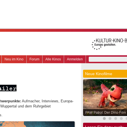
Neu im Kino
Forum
Alle Kinos
Anmelden
Neue Kinofilme
hwerpunkte:
Aufmacher, Interviews, Europa-
, Wuppertal und dem Ruhrgebiet
PAW Patrol: Der Dino-Film
s.
Lesen Sie dazu auch: