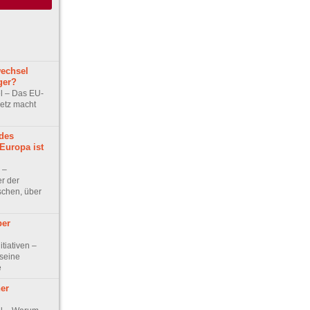
echsel
ger?
kel – Das EU-
setz macht
 des
Europa ist
w –
r der
schen, über
ber
itiativen –
seine
e
er