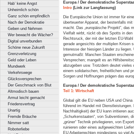
Europa / Der demokratische Superstaa
Hab’ keine Angst
Intro
(Link zur Langfassung)
Unheimlich schön
Ganz schön empfindlich
Die Europäische Union ist immer für einen
Nach der Demokratie
überteuerter Apparat, der bestenfalls mit
macht. Das „europäische Projekt“, das m
Geben und Nehmen
Vielfalt wirbt, rückt ob des Spotts in den
Wer bewacht die Wächer?
Rechtsruck, der mit der letzten EU-Wahl 
Digital unverbunden
gerade angesichts der multiplen Krisen 
Schöne neue Zukunft
Interesse der hiesigen Länder zu liegen
Grenzverletzung
gemutmaßt: Manchen Staaten erscheinen i
Geld oder Leben
Versprechen; mangelt es an Hilfsbereits
abzugeben usw. Trotzdem deutet vieles d
Mundwerk
einem solidarischen, freiheitlichen und 
Verkehrswege
Sorgen und Hoffnungen prägen das europ
Glücksversprechen
Der Geschmack von Blut
Europa / Der demokratische Superstaa
Teil 1: Wirtschaft
Altmodisch bauen
Armut leicht gemacht
Global gilt die EU neben USA und China a
Friedensvertrag
führend im Handel mit Dienstleistungen.
Unartig
Nachhaltigkeit) der EU kann irritieren a
„Schurkenstaaten“, von Subventionen, di
Fremde Bräuche
„grüner“ Technik privilegieren, von Expo
Nimmer satt
ruinieren oder eines aufgeweichten Liefer
Roboterliebe
EU Arbeiterrechten mindestens so viel 