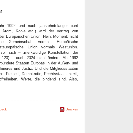
t
ahr 1992 und nach jahrzehntelanger bunt
t, Atom, Kohle etc.) wird der Vertrag von
 der Europäischen Union! Nein, Moment: nicht
he Gemeinschaft vormals Europäische
steuropäische Union vormals Westunion.
soll sich – „merkwürdige Konstellation der
e 123) – auch 2024 nicht ändern. Ab 1992
verbündete Staaten Europas in der Außen- und
 Inneres und Justiz. Und die Mitgliedsstaaten
n: Freiheit, Demokratie, Rechtsstaatlichkeit,
freiheiten. Werte, die bindend sind. Also,
back
Drucken