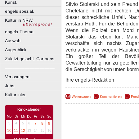
Kunst.
Silvio Stolarski und sein Freun
Chefetage nicht mit rechten D
engels spezial.
dieser schreckliche Unfall. Nac
Kultur in NRW.
verstarb Huth. Für die Behörden 
Wenn die Polizei den Mord ni
engels-Thema.
Stolarski das eben tun. Manc
Auswahl.
verschaffte sich nachts Zug
verknackte ihn wegen Hausfri
Augenblick
Ein großer Teil der Bevöl
Zuletzt gelacht: Cartoons.
Gewaltenteilung nur zu geteilt
––––––––––––––––––––
die Gerechtigkeit von unten kom
Verlosungen.
Ihre engels-Redaktion
Jobs.
Kulturlinks.
Weitersagen
Kommentieren
Feed
Kinokalender
Mo
Di
Mi
Do
Fr
Sa
So
3
4
5
6
7
8
9
10
11
12
13
14
15
16