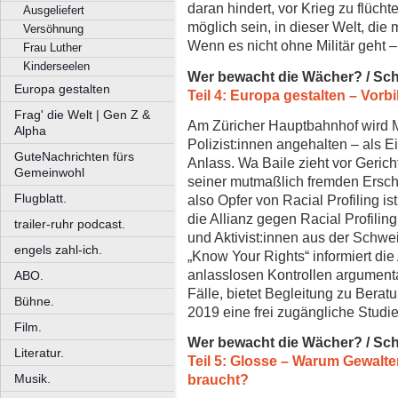
daran hindert, vor Krieg zu flüchte
Ausgeliefert
möglich sein, in dieser Welt, die
Versöhnung
Wenn es nicht ohne Militär geht 
Frau Luther
Kinderseelen
Wer bewacht die Wächer? / Sc
Europa gestalten
Teil 4: Europa gestalten – Vorb
Frag' die Welt | Gen Z &
Am Züricher Hauptbahnhof wird
Alpha
Polizist:innen angehalten – als E
GuteNachrichten fürs
Anlass. Wa Baile zieht vor Gericht
Gemeinwohl
seiner mutmaßlich fremden Ersche
Flugblatt.
also Opfer von Racial Profiling i
die Allianz gegen Racial Profiling
trailer-ruhr podcast.
und Aktivist:innen aus der Schwe
engels zahl-ich.
„Know Your Rights“ informiert die
anlasslosen Kontrollen argument
ABO.
Fälle, bietet Begleitung zu Beratu
Bühne.
2019 eine frei zugängliche Studie
Film.
Wer bewacht die Wächer? / Sc
Literatur.
Teil 5: Glosse – Warum Gewalte
braucht?
Musik.