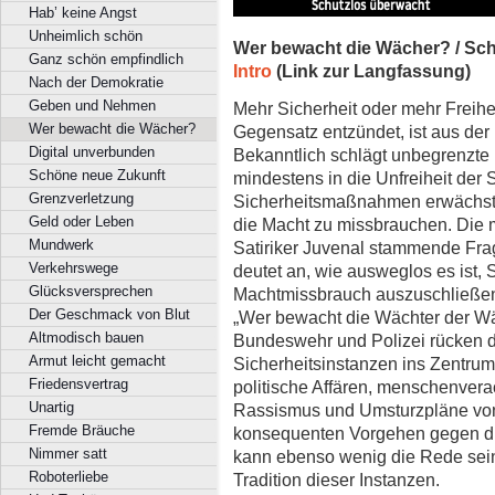
Hab’ keine Angst
Unheimlich schön
Wer bewacht die Wächer? / Sc
Ganz schön empfindlich
Intro
(Link zur Langfassung)
Nach der Demokratie
Geben und Nehmen
Mehr Sicherheit oder mehr Freihei
Wer bewacht die Wächer?
Gegensatz entzündet, ist aus der
Digital unverbunden
Bekanntlich schlägt unbegrenzte F
Schöne neue Zukunft
mindestens in die Unfreiheit der
Grenzverletzung
Sicherheitsmaßnahmen erwächst 
Geld oder Leben
die Macht zu missbrauchen. Die 
Mundwerk
Satiriker Juvenal stammende Fra
Verkehrswege
deutet an, wie ausweglos es ist, 
Glücksversprechen
Machtmissbrauch auszuschließen.
Der Geschmack von Blut
„Wer bewacht die Wächter der Wä
Altmodisch bauen
Bundeswehr und Polizei rücken 
Armut leicht gemacht
Sicherheitsinstanzen ins Zentru
Friedensvertrag
politische Affären, menschenver
Unartig
Rassismus und Umsturzpläne von
Fremde Bräuche
konsequenten Vorgehen gegen die
Nimmer satt
kann ebenso wenig die Rede sein 
Roboterliebe
Tradition dieser Instanzen.