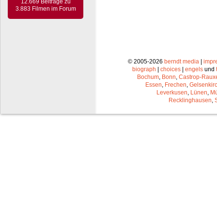
12.669 Beiträge zu
3.883 Filmen im Forum
© 2005-2026
berndt media
|
impr
biograph
|
choices
|
engels
und
Bochum
,
Bonn
,
Castrop-Raux
Essen
,
Frechen
,
Gelsenkir
Leverkusen
,
Lünen
,
Mü
Recklinghausen
,