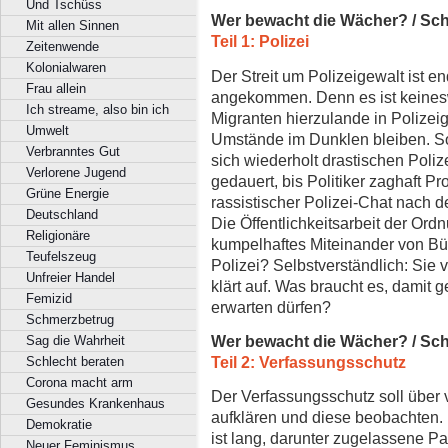
Und Tschüss
Wer bewacht die Wächer? / Sc
Mit allen Sinnen
Teil 1: Polizei
Zeitenwende
Kolonialwaren
Der Streit um Polizeigewalt ist e
Frau allein
angekommen. Denn es ist keines
Ich streame, also bin ich
Migranten hierzulande in Polize
Umwelt
Umstände im Dunklen bleiben. So
Verbranntes Gut
sich wiederholt drastischen Poliz
Verlorene Jugend
gedauert, bis Politiker zaghaft 
Grüne Energie
rassistischer Polizei-Chat nach 
Deutschland
Die Öffentlichkeitsarbeit der Or
Religionäre
kumpelhaftes Miteinander von Bü
Teufelszeug
Polizei? Selbstverständlich: Sie ve
Unfreier Handel
klärt auf. Was braucht es, damit 
Femizid
erwarten dürfen?
Schmerzbetrug
Wer bewacht die Wächer? / Sc
Sag die Wahrheit
Teil 2: Verfassungsschutz
Schlecht beraten
Corona macht arm
Der Verfassungsschutz soll über 
Gesundes Krankenhaus
aufklären und diese beobachten. 
Demokratie
ist lang, darunter zugelassene P
Neuer Feminismus