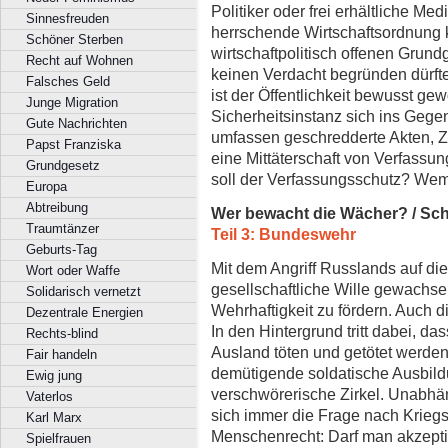
Politiker oder frei erhältliche Me
Sinnesfreuden
herrschende Wirtschaftsordnung k
Schöner Sterben
wirtschaftpolitisch offenen Grund
Recht auf Wohnen
keinen Verdacht begründen dürf
Falsches Geld
ist der Öffentlichkeit bewusst gew
Junge Migration
Sicherheitsinstanz sich ins Gege
Gute Nachrichten
umfassen geschredderte Akten, Z
Papst Franziska
eine Mittäterschaft von Verfassun
Grundgesetz
soll der Verfassungsschutz? Wem
Europa
Abtreibung
Wer bewacht die Wächer? / Sc
Traumtänzer
Teil 3: Bundeswehr
Geburts-Tag
Mit dem Angriff Russlands auf die
Wort oder Waffe
gesellschaftliche Wille gewachsen
Solidarisch vernetzt
Wehrhaftigkeit zu fördern. Auch di
Dezentrale Energien
In den Hintergrund tritt dabei, d
Rechts-blind
Ausland töten und getötet werden
Fair handeln
demütigende soldatische Ausbild
Ewig jung
verschwörerische Zirkel. Unabhän
Vaterlos
sich immer die Frage nach Krieg
Karl Marx
Menschenrecht: Darf man akzepti
Spielfrauen