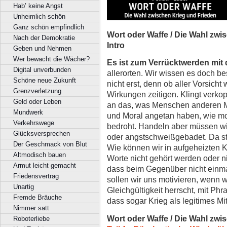
Hab’ keine Angst
Unheimlich schön
Ganz schön empfindlich
Wort oder Waffe / Die Wahl zwi
Nach der Demokratie
Intro
Geben und Nehmen
Wer bewacht die Wächer?
Es ist zum Verrücktwerden mit 
Digital unverbunden
allerorten. Wir wissen es doch be
Schöne neue Zukunft
nicht erst, denn ob aller Vorsich
Grenzverletzung
Wirkungen zeitigen. Klingt verkop
Geld oder Leben
an das, was Menschen anderen M
Mundwerk
und Moral angetan haben, wie m
Verkehrswege
bedroht. Handeln aber müssen wir 
Glücksversprechen
oder angstschweißgebadet. Da s
Der Geschmack von Blut
Wie können wir in aufgeheizten Ko
Altmodisch bauen
Worte nicht gehört werden oder n
Armut leicht gemacht
dass beim Gegenüber nicht einma
Friedensvertrag
sollen wir uns motivieren, wenn 
Unartig
Gleichgültigkeit herrscht, mit Phr
Fremde Bräuche
dass sogar Krieg als legitimes Mitt
Nimmer satt
Wort oder Waffe / Die Wahl zwi
Roboterliebe