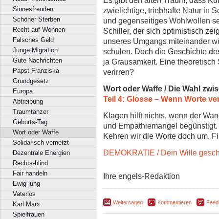
Sinnesfreuden
zwielichtige, triebhafte Natur in 
Schöner Sterben
und gegenseitiges Wohlwollen s
Recht auf Wohnen
Schiller, der sich optimistisch ze
Falsches Geld
unseres Umgangs miteinander wü
Junge Migration
schulen. Doch die Geschichte des
Gute Nachrichten
ja Grausamkeit. Eine theoretisch 
Papst Franziska
verirren?
Grundgesetz
Wort oder Waffe / Die Wahl zwi
Europa
Teil 4: Glosse – Wenn Worte ve
Abtreibung
Traumtänzer
Klagen hilft nichts, wenn der W
Geburts-Tag
und Empathiemangel begünstigt.
Wort oder Waffe
Kehren wir die Worte doch um. F
Solidarisch vernetzt
DEMOKRATIE / Dein Wille gesc
Dezentrale Energien
Rechts-blind
Fair handeln
Ihre engels-Redaktion
Ewig jung
Vaterlos
Weitersagen
Kommentieren
Feed
Karl Marx
Spielfrauen