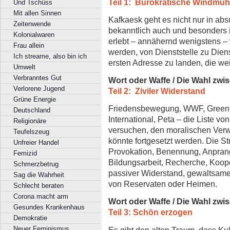
Teil 1: Bürokratische Windmüh
Und Tschüss
Mit allen Sinnen
Kafkaesk geht es nicht nur in a
Zeitenwende
bekanntlich auch und besonders 
Kolonialwaren
erlebt – annähernd wenigstens –
Frau allein
werden, von Dienststelle zu Diens
Ich streame, also bin ich
ersten Adresse zu landen, die wei
Umwelt
Verbranntes Gut
Wort oder Waffe / Die Wahl zwi
Verlorene Jugend
Teil 2: Ziviler Widerstand
Grüne Energie
Friedensbewegung, WWF, Greenp
Deutschland
International, Peta – die Liste 
Religionäre
versuchen, den moralischen Ver
Teufelszeug
könnte fortgesetzt werden. Die St
Unfreier Handel
Provokation, Benennung, Anprang
Femizid
Bildungsarbeit, Recherche, Kooper
Schmerzbetrug
passiver Widerstand, gewaltsame
Sag die Wahrheit
von Reservaten oder Heimen.
Schlecht beraten
Corona macht arm
Wort oder Waffe / Die Wahl zwi
Gesundes Krankenhaus
Teil 3: Schön erzogen
Demokratie
Neuer Feminismus
Es gibt den alten Traum, dass Ku