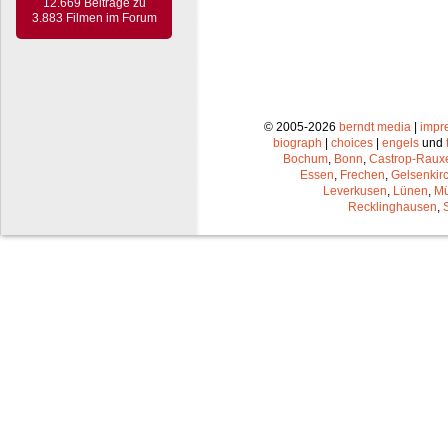
12.669 Beiträge zu
3.883 Filmen im Forum
© 2005-2026
berndt media
|
impr
biograph
|
choices
|
engels
und
Bochum
,
Bonn
,
Castrop-Raux
Essen
,
Frechen
,
Gelsenkir
Leverkusen
,
Lünen
,
Mü
Recklinghausen
,