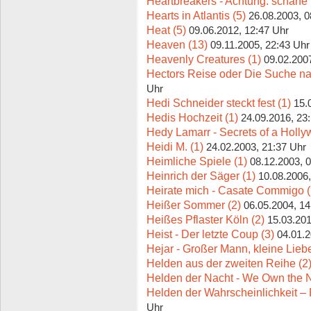
Heartbreakers - Achtung: scharfe 
Hearts in Atlantis (5)
26.08.2003, 0
Heat (5)
09.06.2012, 12:47 Uhr
Heaven (13)
09.11.2005, 22:43 Uhr
Heavenly Creatures (1)
09.02.200
Hectors Reise oder Die Suche na
Uhr
Hedi Schneider steckt fest (1)
15.
Hedis Hochzeit (1)
24.09.2016, 23
Hedy Lamarr - Secrets of a Holly
Heidi M. (1)
24.02.2003, 21:37 Uhr
Heimliche Spiele (1)
08.12.2003, 
Heinrich der Säger (1)
10.08.2006,
Heirate mich - Casate Commigo (
Heißer Sommer (2)
06.05.2004, 14
Heißes Pflaster Köln (2)
15.03.201
Heist - Der letzte Coup (3)
04.01.2
Hejar - Großer Mann, kleine Liebe
Helden aus der zweiten Reihe (2
Helden der Nacht - We Own the N
Helden der Wahrscheinlichkeit – R
Uhr