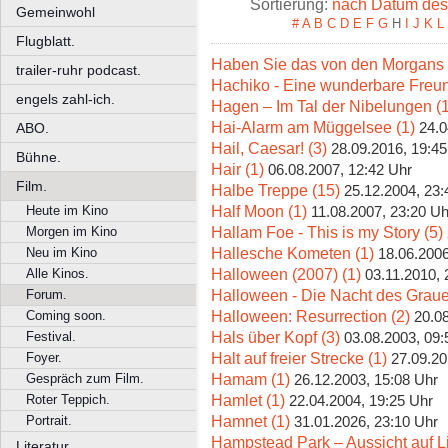
Sortierung:
nach Datum des 
Gemeinwohl
#
A
B
C
D
E
F
G
H
I
J
K
L
Flugblatt.
Haben Sie das von den Morgans 
trailer-ruhr podcast.
Hachiko - Eine wunderbare Freun
engels zahl-ich.
Hagen – Im Tal der Nibelungen (1
Hai-Alarm am Müggelsee (1)
24.0
ABO.
Hail, Caesar! (3)
28.09.2016, 19:45
Bühne.
Hair (1)
06.08.2007, 12:42 Uhr
Film.
Halbe Treppe (15)
25.12.2004, 23:
Half Moon (1)
Heute im Kino
11.08.2007, 23:20 Uh
Hallam Foe - This is my Story (5)
Morgen im Kino
Hallesche Kometen (1)
Neu im Kino
18.06.2006
Halloween (2007) (1)
Alle Kinos.
03.11.2010, 
Halloween - Die Nacht des Graue
Forum.
Halloween: Resurrection (2)
Coming soon.
20.0
Hals über Kopf (3)
Festival.
03.08.2003, 09:
Halt auf freier Strecke (1)
Foyer.
27.09.20
Hamam (1)
Gespräch zum Film.
26.12.2003, 15:08 Uhr
Hamlet (1)
Roter Teppich.
22.04.2004, 19:25 Uhr
Hamnet (1)
Portrait.
31.01.2026, 23:10 Uhr
Hampstead Park – Aussicht auf L
Literatur.