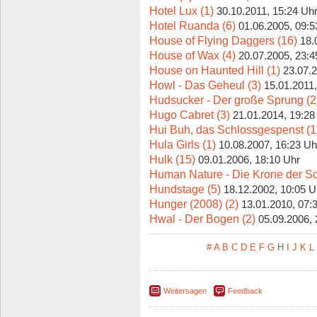
Hotel Lux (1)
30.10.2011, 15:24 Uh
Hotel Ruanda (6)
01.06.2005, 09:5
House of Flying Daggers (16)
18.
House of Wax (4)
20.07.2005, 23:4
House on Haunted Hill (1)
23.07.2
Howl - Das Geheul (3)
15.01.2011,
Hudsucker - Der große Sprung (2
Hugo Cabret (3)
21.01.2014, 19:28
Hui Buh, das Schlossgespenst (1
Hula Girls (1)
10.08.2007, 16:23 Uh
Hulk (15)
09.01.2006, 18:10 Uhr
Human Nature - Die Krone der Sc
Hundstage (5)
18.12.2002, 10:05 U
Hunger (2008) (2)
13.01.2010, 07:
Hwal - Der Bogen (2)
05.09.2006, 
#
A
B
C
D
E
F
G
H
I
J
K
L
Weitersagen
Feedback