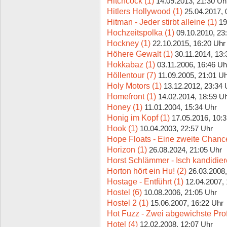
Hitchcock (1)
14.09.2013, 21:30 Uh
Hitlers Hollywood (1)
25.04.2017, 
Hitman - Jeder stirbt alleine (1)
19
Hochzeitspolka (1)
09.10.2010, 23
Hockney (1)
22.10.2015, 16:20 Uhr
Höhere Gewalt (1)
30.11.2014, 13:
Hokkabaz (1)
03.11.2006, 16:46 Uh
Höllentour (7)
11.09.2005, 21:01 U
Holy Motors (1)
13.12.2012, 23:34 
Homefront (1)
14.02.2014, 18:59 U
Honey (1)
11.01.2004, 15:34 Uhr
Honig im Kopf (1)
17.05.2016, 10:
Hook (1)
10.04.2003, 22:57 Uhr
Hope Floats - Eine zweite Chance
Horizon (1)
26.08.2024, 21:05 Uhr
Horst Schlämmer - Isch kandidiere
Horton hört ein Hu! (2)
26.03.2008,
Hostage - Entführt (1)
12.04.2007,
Hostel (6)
10.08.2006, 21:05 Uhr
Hostel 2 (1)
15.06.2007, 16:22 Uhr
Hot Fuzz - Zwei abgewichste Prof
Hotel (4)
12.02.2008, 12:07 Uhr