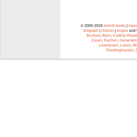
© 2005-2026
berndt media
|
impr
biograph
|
choices
|
engels
und
Bochum
,
Bonn
,
Castrop-Raux
Essen
,
Frechen
,
Gelsenkir
Leverkusen
,
Lünen
,
Mü
Recklinghausen
,