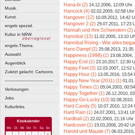
Hana-bi (2)
14.12.2006, 12:09 Uhr
Musik.
Hancock (4)
02.02.2009, 02:58 Uhr
Hangover (12)
Kunst.
10.09.2012, 14:42 U
Hangover 2 (2)
29.07.2011, 17:23 
engels spezial.
Hannah und ihre Schwestern (2)
Kultur in NRW.
Hannibal (13)
11.02.2005, 13:10 U
Hannibal Rising - Wie alles bega
engels-Thema.
Hans Dampf (2)
29.08.2013, 21:35
Auswahl.
Happiness (1998) (1)
19.08.2004, 
Happy End (1)
23.10.2017, 12:30 
Augenblick
Happy Feet (3)
12.03.2007, 12:52 
Zuletzt gelacht: Cartoons.
Happy Hour (1)
13.05.2016, 15:54 
Happy New Year (2011) (1)
––––––––––––––––––––
01.01
Happy Times (1)
09.04.2003, 00:5
Verlosungen.
Happy Together (1)
26.12.2010, 03
Jobs.
Happy-Go-Lucky (10)
02.08.2010,
Hard Candy (5)
10.07.2010, 12:24 
Kulturlinks.
Hard Rain (1)
24.07.2001, 13:41 U
Hardball (2)
22.02.2003, 21:16 Uhr
Kinokalender
Hardcover (1)
19.03.2008, 20:42 U
Mo
Di
Mi
Do
Fr
Sa
So
Harold und Maude (7)
06.03.2010,
3
4
5
6
7
8
9