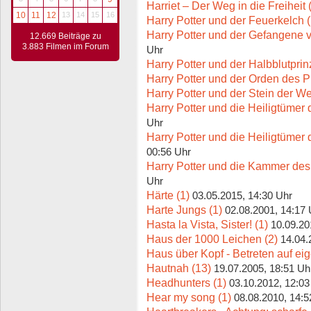
Harriet – Der Weg in die Freiheit 
10
11
12
13
14
15
16
Harry Potter und der Feuerkelch 
Harry Potter und der Gefangene 
12.669 Beiträge zu
3.883 Filmen im Forum
Uhr
Harry Potter und der Halbblutprin
Harry Potter und der Orden des P
Harry Potter und der Stein der We
Harry Potter und die Heiligtümer d
Uhr
Harry Potter und die Heiligtümer d
00:56 Uhr
Harry Potter und die Kammer des
Uhr
Härte (1)
03.05.2015, 14:30 Uhr
Harte Jungs (1)
02.08.2001, 14:17 
Hasta la Vista, Sister! (1)
10.09.20
Haus der 1000 Leichen (2)
14.04.
Haus über Kopf - Betreten auf ei
Hautnah (13)
19.07.2005, 18:51 Uh
Headhunters (1)
03.10.2012, 12:03
Hear my song (1)
08.08.2010, 14:5